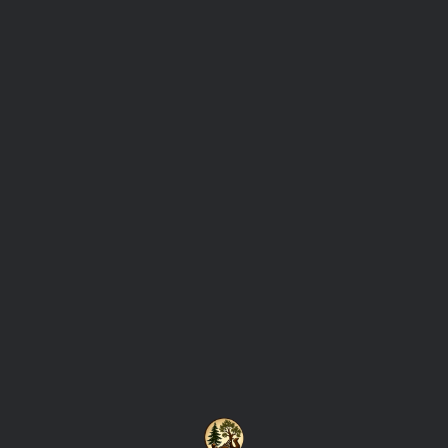
0
Tag: עבודות מעץ
בניה בעץ
08/05/2020
עבודות מעץ
עבודות עץ איכותיות עבודות עץ, העץ היה מאז ומעולם אחד
מחומרי הגלם הפופולאריים והחשובים ביותר בעולם. בניגוד
לישראל בה ענף…
READ MORE