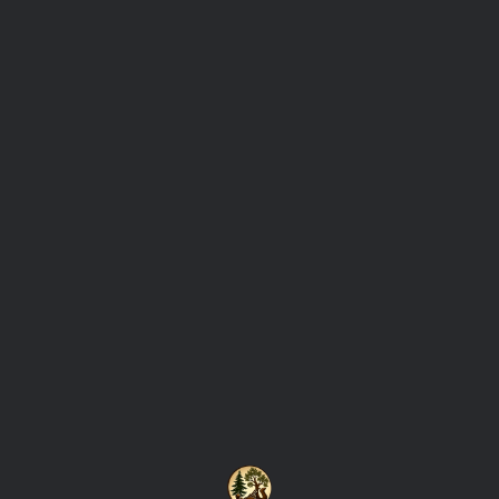
0
Tag: מחסני עץ
בניה בעץ
08/05/2020
מחסן עץ
מחסן עץ איכותי מחסן עץ המוצב בגינה או בחצר הבית לא
חייב להיות פריט מכוער ומגושם כל כך. אנו רגילים…
READ MORE