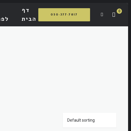
דף
0
050-377-7817
הבית
לפר