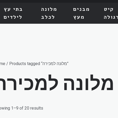
קיט
מבנים
מלונה
בתי עץ
גולה
מעץ
לכלב
לילדים
/ Products tagged “מלונה למכירה”
me
מלונה למכירה
owing 1–9 of 20 results