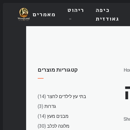
כיפה
ריהוט
מאמרים
גאודזית
קטגוריות מוצרים
Ho
14
בתי עץ לילדים לחצר
14
products
3
גדרות
3
products
14
מבנים מעץ
14
Sh
products
30
מלונה לכלב
30