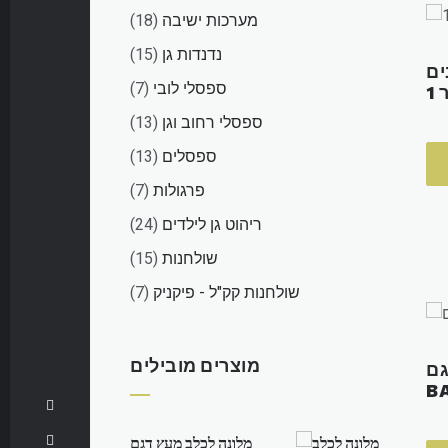
products
18
מערכות ישיבה
18
products
15
נדנדות גן
15
ים
products
7
ספסלי לובי
7
1
products
13
ספסלי רחוב וגן
13
products
13
ספסלים
13
products
7
פרגולות
7
products
24
ריהוט גן לילדים
24
products
15
שולחנות
15
products
7
שולחנות קק"ל - פיקניק
7
products
מוצרים מובילים
גם
B
מלונה לכלב מעץ דגם